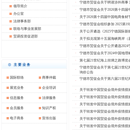
·
宁德市贸促会关于聘请涉外商事
领导简介
·
宁德市贸促会关于2026第十四
办公室
·
关于2026第十四届中国电商食
法律事务部
·
宁德市贸促会组织参加 2025第
联络与事业发展部
·
关于公开遴选《2025宁德国际
贸易投资促进部
·
关于拟兑现第十五届海峡两岸（
·
宁德市贸促会关于公开遴选202
·
宁德市贸促会关于2024中国地
·
第七届21世纪海上丝绸之路博
主要业务
宁德市贸促会关于第七届21世
·
询价公告
国际联络
商事仲裁
宁德市贸促会关于第六届21世
·
展览业务
企业培训
·
关于转发中国贸促会境外疫情措
·
关于转发中国贸促会境外疫情措
信息服务
法律服务
·
关于转发中国贸促会境外疫情措
会员服务
知识产权
·
关于转发中国贸促会境外疫情措
电子商务
宣传出版
·
关于转发中国贸促会境外疫情措
·
关于转发中国贸促会境外疫情措